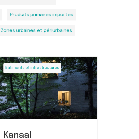
Produits primaires importés
Zones urbaines et périurbaines
Bâtiments et infrastructures
Kanaal