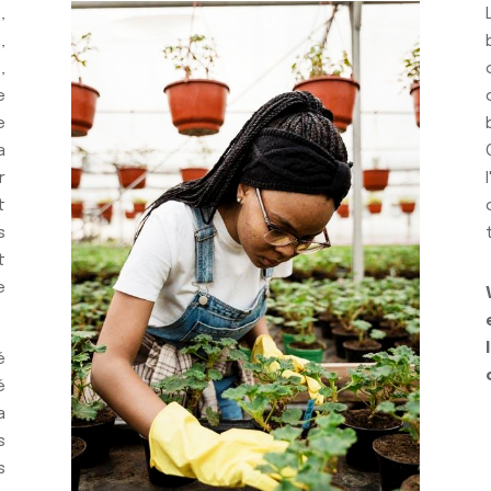
,
,
,
e
e
a
r
t
s
t
e
é
é
a
s
s