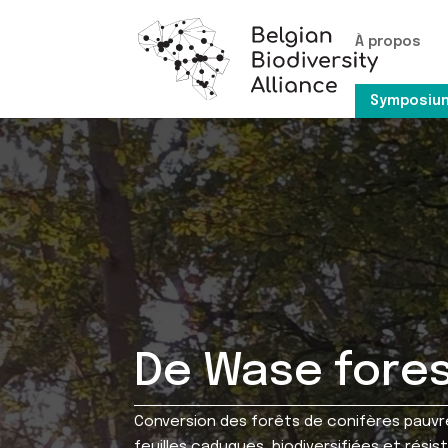
À propos
Symposium
De Wase fores
Conversion des forêts de conifères pauvr
feuilles caduques, biodiversifiées et résis