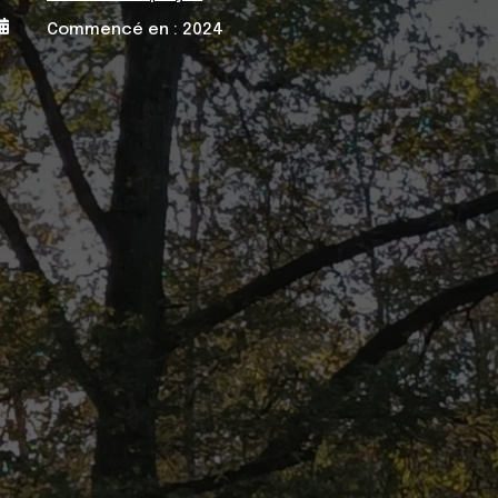

Commencé en : 2024