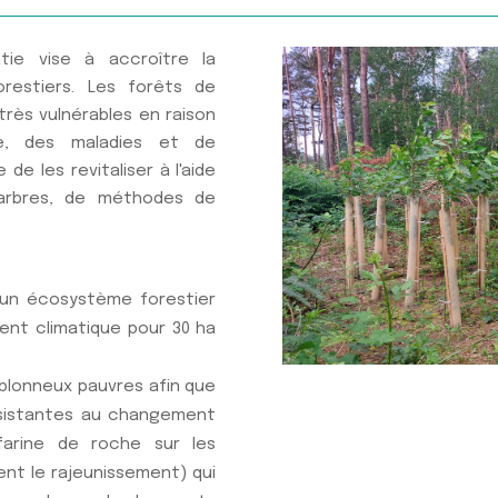
ie vise à accroître la
orestiers. Les forêts de
très vulnérables en raison
e, des maladies et de
 de les revitaliser à l'aide
'arbres, de méthodes de
r un écosystème forestier
ent climatique pour 30 ha
sablonneux pauvres afin que
résistantes au changement
 farine de roche sur les
ent le rajeunissement) qui