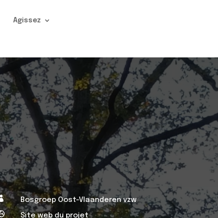
n
Agissez

Bosgroep Oost-Vlaanderen vzw

Site web du projet