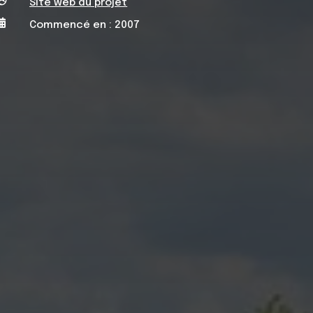

Site web du projet

Commencé en : 2007