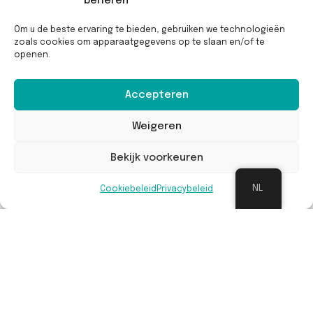
beheren
Om u de beste ervaring te bieden, gebruiken we technologieën
zoals cookies om apparaatgegevens op te slaan en/of te
openen.
Accepteren
Onderhoud op lange termijn
Weigeren
Het onderhoud en beheer op lange termijn
Bekijk voorkeuren
wordt verzorgd door de burgers voor
particuliere percelen en door de gemeente
NL
Cookiebeleid
Privacybeleid
voor openbare percelen.
Voordelen
Poelen zijn onmisbare habitats voor talrijke
soorten amfibieën, insecten en planten. Deze