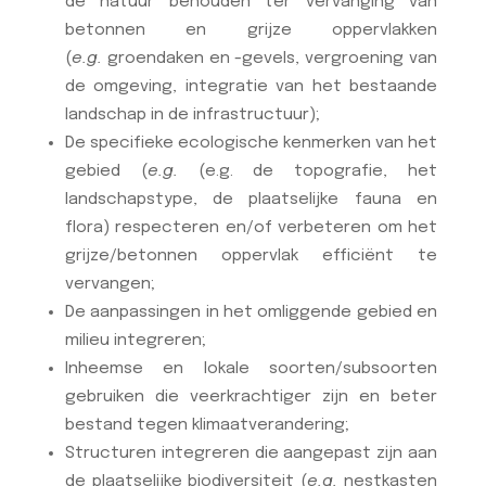
de natuur behouden ter vervanging van
betonnen en grijze oppervlakken
(
e.g.
groendaken en -gevels, vergroening van
de omgeving, integratie van het bestaande
landschap in de infrastructuur);
De specifieke ecologische kenmerken van het
gebied (
e.g.
(e.g. de topografie, het
landschapstype, de plaatselijke fauna en
flora) respecteren en/of verbeteren om het
grijze/betonnen oppervlak efficiënt te
vervangen;
De aanpassingen in het omliggende gebied en
milieu integreren;
Inheemse en lokale soorten/subsoorten
gebruiken die veerkrachtiger zijn en beter
bestand tegen klimaatverandering;
Structuren integreren die aangepast zijn aan
de plaatselijke biodiversiteit (
e.g.
nestkasten