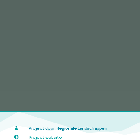

Project door: Regionale Landschappen

Project website