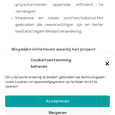
grijze/betonnen oppervlak efficiënt te
vervangen.
Inheemse en lokale soorten/subsoorten
gebruiken die veerkrachtiger zijn en beter
bestand tegen klimaatverandering.
Mogelijke initiatieven waarbij het project
betrokken is :
Cookietoestemming
beheren
Het project maakt geen deel uit van een
bestaand initiatief.
Om u de beste ervaring te bieden, gebruiken we technologieën
zoals cookies om apparaatgegevens op te slaan en/of te
openen.
Accepteren
Weigeren