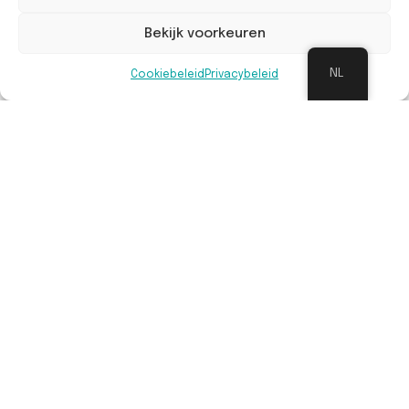
Bekijk voorkeuren
NL
Cookiebeleid
Privacybeleid
Onderhoud op lange termijn
Deelnemende scholen garanderen dat de
opbrengsten minimaal 10 jaar behouden blijven.
Voordelen
Een groene oase leidt tot een betere
leefomgeving door het hitte-eilandeffect te
verminderen, regenwater beter te laten
infiltreren en een groenere omgeving te
creëren.
De groene oase wordt geïntegreerd in het