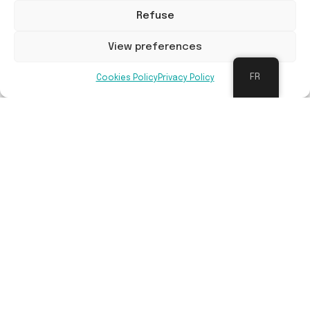
aménagement et un calendrier des tâches,
Refuse
ainsi qu’un accompagnement à l’utilisation de la
cour comme support d’apprentissage
View preferences
(l’entretien pouvant faire partie des
apprentissages), et des formations spécifiques
FR
Cookies Policy
Privacy Policy
selon les aménagements (potager, mare,
fruitiers, etc.).
Avantages
Les 3 objectifs du projet Ré-création :
Bien–être : agir positivement sur le bien-être
des élèves et du personnel enseignant en
créant des espaces de jeux conviviaux pour
tout le monde, afin de réduire les tensions au
sein de la cour de récréation.
Biodiversité : renforcer le contact avec la