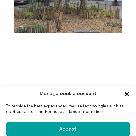
Maintenance à long terme
Manage cookie consent
To provide the best experiences, we use technologies such as
cookies to store and/or access device information.
Les écoles sont accompagnées à créer une
dynamique d’entretien participative de leur
cour. Elles recevront des fiches d’entretien par
Accept